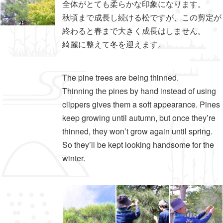
全体がとても柔らかな印象になります。
秋頃まで成長し続ける松ですが、この剪定が
終わると春まで大きく成長はしません。
綺麗に整えて冬を迎えます。
The pine trees are being thinned.
Thinning the pines by hand instead of using
clippers gives them a soft appearance. Pines
keep growing until autumn, but once they’re
thinned, they won’t grow again until spring.
So they’ll be kept looking handsome for the
winter.