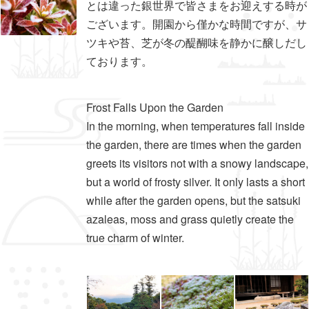
とは違った銀世界で皆さまをお迎えする時が
ございます。開園から僅かな時間ですが、サ
ツキや苔、芝が冬の醍醐味を静かに醸しだし
ております。
Frost Falls Upon the Garden
In the morning, when temperatures fall inside
the garden, there are times when the garden
greets its visitors not with a snowy landscape,
but a world of frosty silver. It only lasts a short
while after the garden opens, but the satsuki
azaleas, moss and grass quietly create the
true charm of winter.