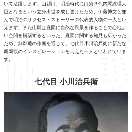
いて活躍します。山縣は、明治時代には第３代内閣総理大
臣となるという立身出世を成し遂げたため、伊藤博文と並
んで明治のサクセス・ストーリーの代表的人物の一人とい
えます。また山縣は庭園に自然な風景を作ることで心地よ
い空間を構築するといった、庭園に関する知見も広かった
ため、無鄰菴の作庭を通じて、七代目小川治兵衛に新たな
庭園観のインスピレーションを与えた一人といわれていま
す。
七代目 小川治兵衛