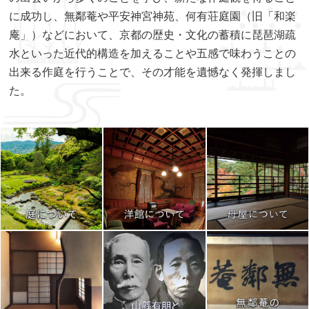
に成功し、無鄰菴や平安神宮神苑、何有荘庭園（旧「和楽
庵」）などにおいて、京都の歴史・文化の蓄積に琵琶湖疏
水といった近代的構造を加えることや五感で味わうことの
出来る作庭を行うことで、その才能を遺憾なく発揮しまし
た。