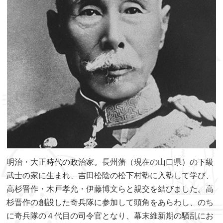
明治・大正時代の政治家。長州藩（現在の山口県）の下級
武士の家に生まれ、吉田松陰の松下村塾に入塾して学び、
高杉晋作・木戸孝允・伊藤博文らと親交を結びました。高
杉晋作の創設した奇兵隊に参加して頭角をあらわし、のち
に奇兵隊の４代目の司令官となり、幕末維新期の騒乱にお