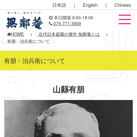
日本語
｜
English
｜
Chinese
本日開場 9:00-18:00
075-771-3909
HOME
>
近代日本庭園の傑作 無鄰菴とは
>
有朋・治兵衛について
有朋・治兵衛について
山縣有朋