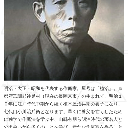
明治・大正・昭和を代表する作庭家。屋号は「植治」。京
都府乙訓郡神足村（現在の長岡京市）の生まれで、明治１
０年に江戸時代中期から続く植木屋治兵衛の養子になり、
七代目小川治兵衛となります。早くに養父を亡くしたため
に独学で作庭法を学ぶ中、山縣有朋ら明治時代の著名人と
の出会いから多くのことを学び、新たな作庭観を得ること