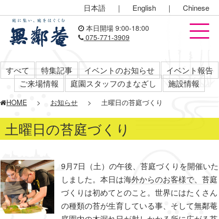
日本語
｜
English
｜
Chinese
本日開場 9:00-18:00
075-771-3909
すべて
特集記事
イベントのお知らせ
イベント報告
ご来場情報
庭園スタッフのまなざし
施設情報
HOME
>
お知らせ
>
土曜日の苔庭づくり
土曜日の苔庭づくり
9月7日（土）の午後、苔庭づくりを開催いた
しました。本日は海外からのお客様で、苔庭
づくりは初めてとのこと。世界にはたくさん
の種類の苔が生育している事、そして無鄰菴
庭園内の木漏れ日が射しかかる所に広がる苔