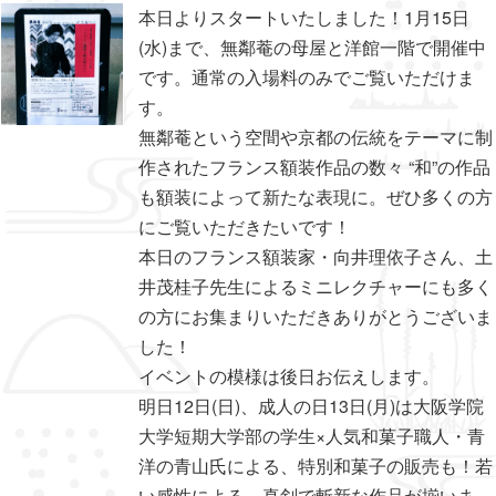
本日よりスタートいたしました！1月15日
(水)まで、無鄰菴の母屋と洋館一階で開催中
です。通常の入場料のみでご覧いただけま
す。
無鄰菴という空間や京都の伝統をテーマに制
作されたフランス額装作品の数々 “和”の作品
も額装によって新たな表現に。ぜひ多くの方
にご覧いただきたいです！
本日のフランス額装家・向井理依子さん、土
井茂桂子先生によるミニレクチャーにも多く
の方にお集まりいただきありがとうございま
した！
イベントの模様は後日お伝えします。
明日12日(日)、成人の日13日(月)は大阪学院
大学短期大学部の学生×人気和菓子職人・青
洋の青山氏による、特別和菓子の販売も！若
い感性による、真剣で斬新な作品が揃いま