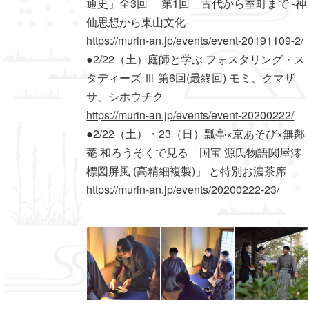
通史」全3回 第1回 古代から室町まで ‐神
仙思想から東山文化‐
https://murin-an.jp/events/event-20191109-2/
●2/22（土）庭師と学ぶ フォスタリング・ス
タディーズ Ⅲ 第6回(最終回) モミ、クマザ
サ、シホウチク
https://murin-an.jp/events/event-20200222/
●2/22（土）・23（日）瓢亭×京あそび×無鄰
菴 和ろうそくで見る「国宝 源氏物語関屋澪
標図屏風 (高精細複製)」 と特別お濃茶席
https://murin-an.jp/events/20200222-23/