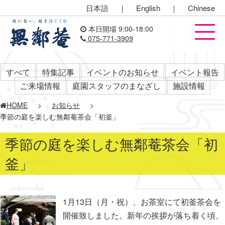
日本語
｜
English
｜
Chinese
本日開場 9:00-18:00
075-771-3909
すべて
特集記事
イベントのお知らせ
イベント報告
ご来場情報
庭園スタッフのまなざし
施設情報
HOME
>
お知らせ
>
季節の庭を楽しむ無鄰菴茶会「初釜」
季節の庭を楽しむ無鄰菴茶会「初
釜」
1月13日（月・祝）、お茶室にて初釜茶会を
開催致しました。新年の挨拶が落ち着く頃、