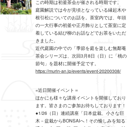
この時期は初釜茶会が催される時期です。
庭園解説では今が見頃となっている縁起木や
根引松についてのお話を。茶室内では、年頭
の一大行事の初釜や正月飾りとして茶室に定
着している結び柳のお話などでお茶をいただ
きました。
近代庭園の中での「季節を庭を楽しむ無鄰菴
茶会シリーズは、次回3月8日（日）に「桃の
節句」を題材に開催予定です。
https://murin-an.jp/events/event-20200308/
=近日開催イベント＝
ほかにも様々な講座イベントを開催しており
ます。皆さまのご参加お待ちしております！
●1/26（日）連続講座「日本盆栽、小さな巨
木－盆栽からBONSAIへ！その愉しみを知る