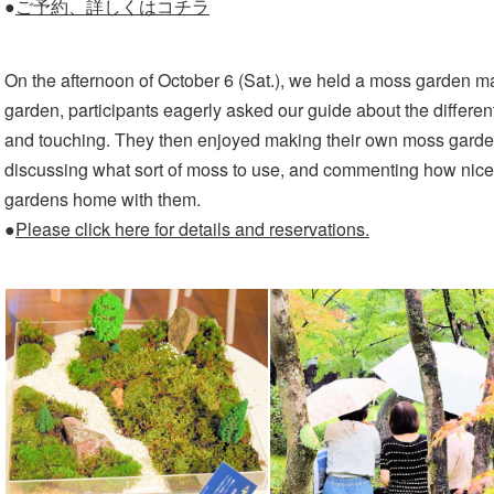
●
ご予約、詳しくはコチラ
On the afternoon of October 6 (Sat.), we held a moss garden m
garden, participants eagerly asked our guide about the differen
and touching. They then enjoyed making their own moss garden
discussing what sort of moss to use, and commenting how nice i
gardens home with them.
●
Please click here for details and reservations.